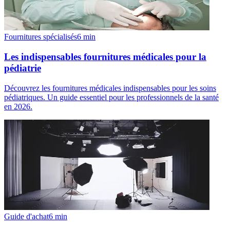
Fournitures spécialisés
6
min
Les indispensables fournitures médicales pour la
pédiatrie
Découvrez les fournitures médicales indispensables pour les soins
pédiatriques. Un guide essentiel pour les professionnels de la santé
en 2026.
Guide d'achat
6
min