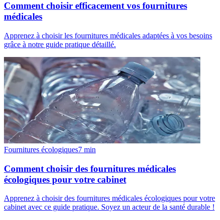
Comment choisir efficacement vos fournitures
médicales
Apprenez à choisir les fournitures médicales adaptées à vos besoins
grâce à notre guide pratique détaillé.
Fournitures écologiques
7
min
Comment choisir des fournitures médicales
écologiques pour votre cabinet
Apprenez à choisir des fournitures médicales écologiques pour votre
cabinet avec ce guide pratique. Soyez un acteur de la santé durable !