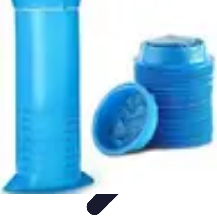
Medic Fournitures
Conseils d'achat
Achat et gestion
Gestion des fournitures
Fournitures
écologiques
Choix des fournitures
Medic Fournitures