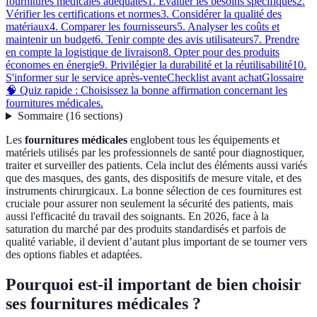
fournitures médicales adéquates
1. Évaluer les besoins spécifiques
2.
Vérifier les certifications et normes
3. Considérer la qualité des
matériaux
4. Comparer les fournisseurs
5. Analyser les coûts et
maintenir un budget
6. Tenir compte des avis utilisateurs
7. Prendre
en compte la logistique de livraison
8. Opter pour des produits
économes en énergie
9. Privilégier la durabilité et la réutilisabilité
10.
S'informer sur le service après-vente
Checklist avant achat
Glossaire
🧠 Quiz rapide : Choisissez la bonne affirmation concernant les
fournitures médicales.
Sommaire
(
16
sections
)
Les
fournitures médicales
englobent tous les équipements et
matériels utilisés par les professionnels de santé pour diagnostiquer,
traiter et surveiller des patients. Cela inclut des éléments aussi variés
que des masques, des gants, des dispositifs de mesure vitale, et des
instruments chirurgicaux. La bonne sélection de ces fournitures est
cruciale pour assurer non seulement la sécurité des patients, mais
aussi l'efficacité du travail des soignants. En 2026, face à la
saturation du marché par des produits standardisés et parfois de
qualité variable, il devient d’autant plus important de se tourner vers
des options fiables et adaptées.
Pourquoi est-il important de bien choisir
ses fournitures médicales ?