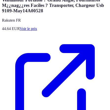
M¿¿nag¿¿res Faciles ? Transporter, Chargeur Usb
9109-May14A00528
Rakuten FR
44.64
EUR
Voir le prix