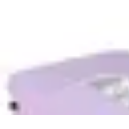
Medic Fournitures
Conseils d'achat
Achat et gestion
Gestion des fournitures
Fournitures é
Medic Fournitures