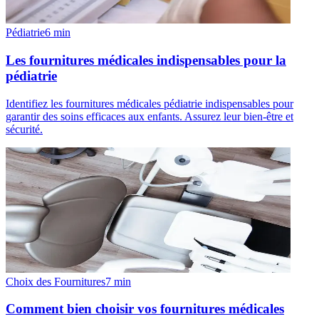
Pédiatrie
6
min
Les fournitures médicales indispensables pour la
pédiatrie
Identifiez les fournitures médicales pédiatrie indispensables pour
garantir des soins efficaces aux enfants. Assurez leur bien-être et
sécurité.
Choix des Fournitures
7
min
Comment bien choisir vos fournitures médicales