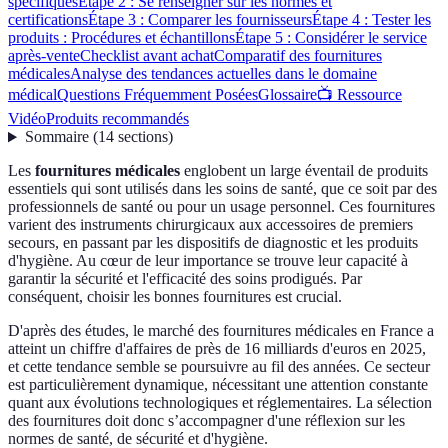
spécifiques
Étape 2 : Se renseigner sur les normes et
certifications
Étape 3 : Comparer les fournisseurs
Étape 4 : Tester les
produits : Procédures et échantillons
Étape 5 : Considérer le service
après-vente
Checklist avant achat
Comparatif des fournitures
médicales
Analyse des tendances actuelles dans le domaine
médical
Questions Fréquemment Posées
Glossaire
📺 Ressource
Vidéo
Produits recommandés
Sommaire
(
14
sections
)
Les
fournitures médicales
englobent un large éventail de produits
essentiels qui sont utilisés dans les soins de santé, que ce soit par des
professionnels de santé ou pour un usage personnel. Ces fournitures
varient des instruments chirurgicaux aux accessoires de premiers
secours, en passant par les dispositifs de diagnostic et les produits
d'hygiène. Au cœur de leur importance se trouve leur capacité à
garantir la sécurité et l'efficacité des soins prodigués. Par
conséquent, choisir les bonnes fournitures est crucial.
D'après des études, le marché des fournitures médicales en France a
atteint un chiffre d'affaires de près de 16 milliards d'euros en 2025,
et cette tendance semble se poursuivre au fil des années. Ce secteur
est particulièrement dynamique, nécessitant une attention constante
quant aux évolutions technologiques et réglementaires. La sélection
des fournitures doit donc s’accompagner d'une réflexion sur les
normes de santé, de sécurité et d'hygiène.