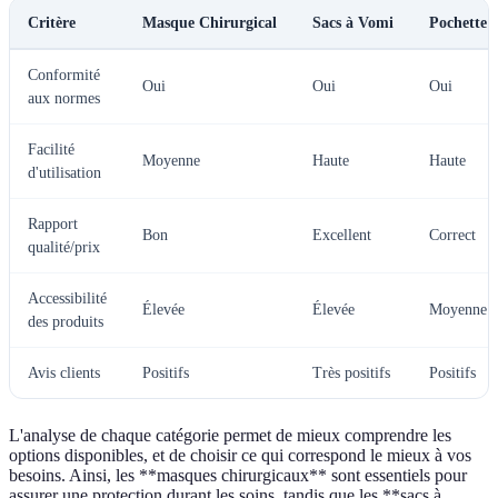
Critère
Masque Chirurgical
Sacs à Vomi
Pochette 
Conformité
Oui
Oui
Oui
aux normes
Facilité
Moyenne
Haute
Haute
d'utilisation
Rapport
Bon
Excellent
Correct
qualité/prix
Accessibilité
Élevée
Élevée
Moyenne
des produits
Avis clients
Positifs
Très positifs
Positifs
L'analyse de chaque catégorie permet de mieux comprendre les
options disponibles, et de choisir ce qui correspond le mieux à vos
besoins. Ainsi, les **masques chirurgicaux** sont essentiels pour
assurer une protection durant les soins, tandis que les **sacs à