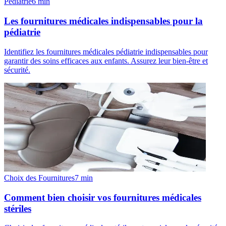
Pédiatrie
6
min
Les fournitures médicales indispensables pour la
pédiatrie
Identifiez les fournitures médicales pédiatrie indispensables pour
garantir des soins efficaces aux enfants. Assurez leur bien-être et
sécurité.
Choix des Fournitures
7
min
Comment bien choisir vos fournitures médicales
stériles