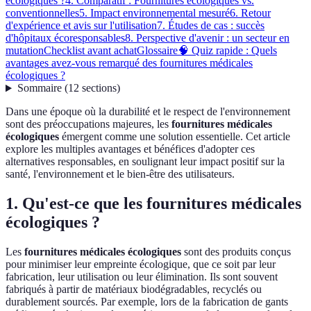
écologiques ?
4. Comparatif : Fournitures écologiques vs.
conventionnelles
5. Impact environnemental mesuré
6. Retour
d'expérience et avis sur l'utilisation
7. Études de cas : succès
d'hôpitaux écoresponsables
8. Perspective d'avenir : un secteur en
mutation
Checklist avant achat
Glossaire
🧠 Quiz rapide : Quels
avantages avez-vous remarqué des fournitures médicales
écologiques ?
Sommaire
(
12
sections
)
Dans une époque où la durabilité et le respect de l'environnement
sont des préoccupations majeures, les
fournitures médicales
écologiques
émergent comme une solution essentielle. Cet article
explore les multiples avantages et bénéfices d'adopter ces
alternatives responsables, en soulignant leur impact positif sur la
santé, l'environnement et le bien-être des utilisateurs.
1. Qu'est-ce que les fournitures médicales
écologiques ?
Les
fournitures médicales écologiques
sont des produits conçus
pour minimiser leur empreinte écologique, que ce soit par leur
fabrication, leur utilisation ou leur élimination. Ils sont souvent
fabriqués à partir de matériaux biodégradables, recyclés ou
durablement sourcés. Par exemple, lors de la fabrication de gants