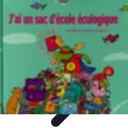
Medic Fournitures
Conseils d'achat
Achat et gestion
Gestion des fournitures
Fournitures
écologiques
Choix des fournitures
Medic Fournitures