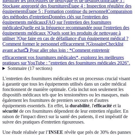
Identifier les procédures de nettoyage et de désinfection
Étape 3 :
Stockage approprié des fournitures
Étape 4 : Inspection régulière des
équipements
Étape 5 : Formation continue du personnel
Comparaison
des méthodes d'entretien
Données clés sur l'entretien des
équipements médicaux
FAQ sur l'entretien des fournitures
médicales
Quelle est la fréquence recommandée pour l'entretien des
équipements médicaux ?
Quels sont les produits de nettoyage à
utiliser ?
Que faire en cas de défaillance d'un équipement médical ?
Comment former le personnel efficacement ?
Glossaire
Checklist
avant achat
📺 Pour aller plus loin : *Comment entretenir
efficacement vos fournitures médicales*, explorez les meilleures
pratiques sur YouTube : "entretien des fournitures médicales 2026".
Sommaire
(
17
sections
)
L'entretien des fournitures médicales est un processus crucial visant
à garantir que tous les équipements utilisés dans un cadre médical
fonctionnent de manière optimale. Cela inclut non seulement les
dispositifs médicaux tels que les tensiomètres ou les masques, mais
également les fournitures de premiers secours et d'autres
équipements essentiels. En effet, la
durabilité
, l'
efficacité
et la
sécurité
de ces fournitures dépendent de leur entretien régulier. En
raison de l'impact direct sur la santé des patients, il est impératif de
suivre des pratiques d'entretien rigoureuses.
Une étude réalisée par l’
INSEE
révèle que près de 30% des pannes