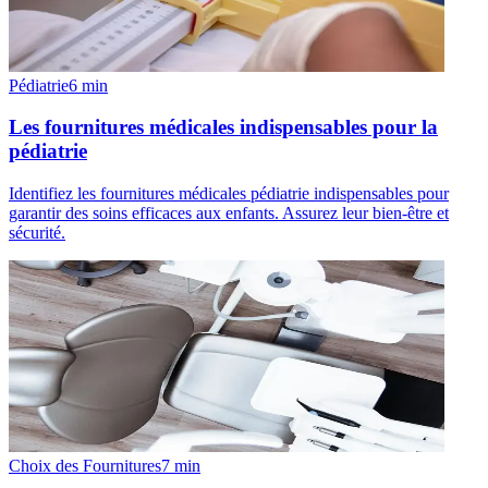
Pédiatrie
6
min
Les fournitures médicales indispensables pour la
pédiatrie
Identifiez les fournitures médicales pédiatrie indispensables pour
garantir des soins efficaces aux enfants. Assurez leur bien-être et
sécurité.
Choix des Fournitures
7
min