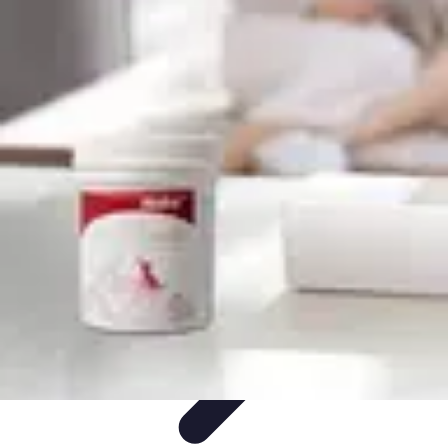
Medic Fournitures
Conseils d'achat
Achat et gestion
Gestion des fournitures
Fournitures
écologiques
Choix des fournitures
Medic Fournitures