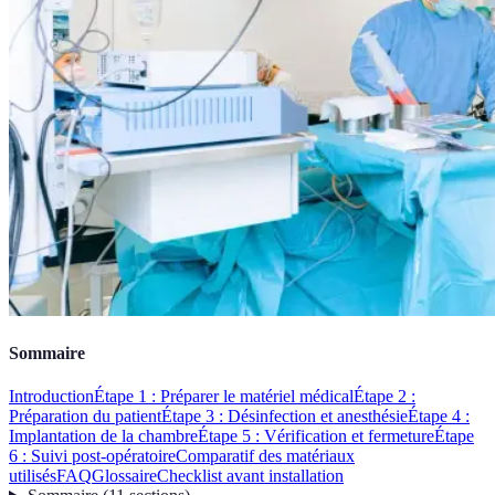
Sommaire
Introduction
Étape 1 : Préparer le matériel médical
Étape 2 :
Préparation du patient
Étape 3 : Désinfection et anesthésie
Étape 4 :
Implantation de la chambre
Étape 5 : Vérification et fermeture
Étape
6 : Suivi post-opératoire
Comparatif des matériaux
utilisés
FAQ
Glossaire
Checklist avant installation