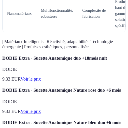
Prothès
haut de
Multifonctionnalité,
Complexité de
Nanomatériaux
gamme,
robustesse
fabrication
solution
spécifi
| Matériaux Intelligents | Réactivité, adaptabilité | Technologie
émergente | Prothèses esthétiques, personnalisée
DODIE Extra - Sucette Anatomique duo +18mois nuit
DODIE
9.33
EUR
Voir le prix
DODIE Extra - Sucette Anatomique Nature rose duo +6 mois
DODIE
9.33
EUR
Voir le prix
DODIE Extra - Sucette Anatomique Nature bleu duo +6 mois