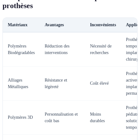
prothèses
Matériaux
Avantages
Inconvénients
Applica
Prothès
Polymères
Réduction des
Nécessité de
tempora
Biodégradables
interventions
recherches
implant
chirurg
Prothès
Alliages
Résistance et
actives,
Coût élevé
Métalliques
légèreté
implant
permane
Prothès
Personnalisation et
Moins
pédiatri
Polymères 3D
coût bas
durables
solution
tempora