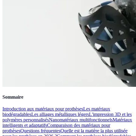
Sommaire
Introduction aux matériaux pour prothèses
Les matériaux
biodégradables
Les alliages métalliques légers
L'impression 3D et les
polymères personnalisés
Nanomatériaux multifonctionnels
Matériaux
intelligents et adaptatifs
Comparaison des matériaux pour
prothèses
Questions fréquentes
Quelle est la matière la plus utilisée