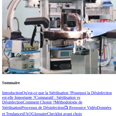
Sommaire
Introduction
Qu'est-ce que la Stérilisation ?
Pourquoi la Désinfection
est-elle Importante ?
Comparatif : Stérilisation vs
Désinfection
Comment Choisir ?
Méthodologie de
Stérilisation
Processus de Désinfection
📺 Ressource Vidéo
Données
et Tendances
FAQ
Glossaire
Checklist avant choix