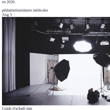
en 2026.
pédiatrie
fournitures médicales
Aug 5
Guide d'achat
6
min